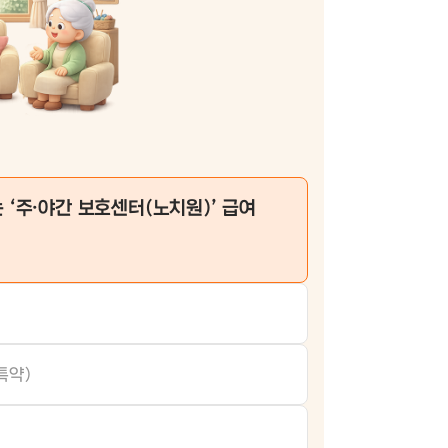
 ‘주·야간 보호센터(노치원)’ 급여
특약)