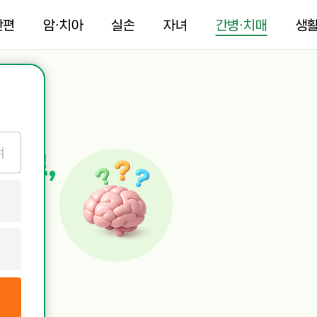
간편
암·치아
실손
자녀
간병·치매
생
여
치료,
요?