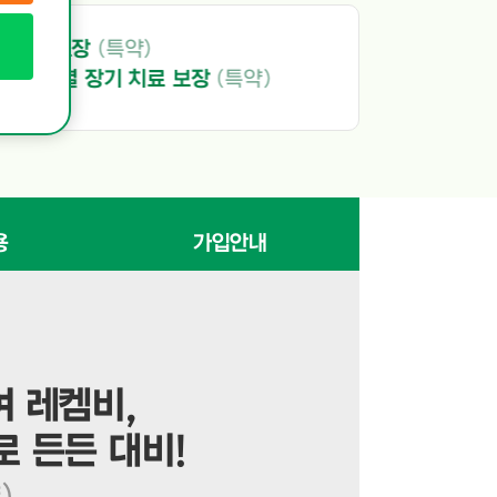
보장
(특약)
1
 장기 치료 보장
(특약)
2
용
가입안내
 레켐비,
 든든 대비!
)