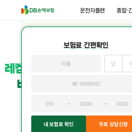
운전자플랜
종합·
보험료 간편확인
왜 DB손해보험을 선택할까요?
남
레켐비,
표적치매약물 치매 
비용 때문에 망설이셨나
(특약)
내 보험료 확인
무료 상담신청