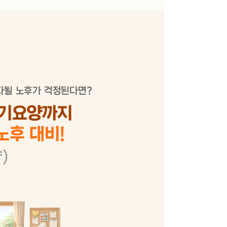
자될 노후가 걱정된다면?
장기요양까지
노후 대비!
)