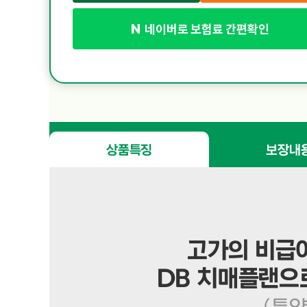
네이버로 보험료 간편확인
인지지원등급도 진단비 
1
치매 초기 단계부터 단계별
2
상품특징
보장내
고가의 비급여
DB 치매플랜으로
(특약