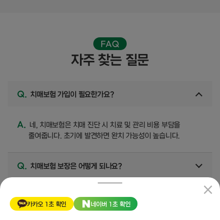
FAQ
자주 찾는 질문
Q.
치매보험 가입이 필요한가요?
A.
네, 치매보험은 치매 진단 시 치료 및 관리 비용 부담을
줄여줍니다. 초기에 발견하면 완치 가능성이 높습니다.
Q.
치매보험 보장은 어떻게 되나요?
보험계약 체결 전 반드시 상품 설명서 및 약관을 확인하시기 바랍니다. 보험 계약자가 기존 보험계약을 해지하고, 새로운 보험계약을 체결할
경우 인수거절, 보험료 인상, 보장 내용이 달라질 수 있습니다. 이 보험계약은 예금자보호법에 따라 해약환급금(또는 만기 시 보험금)에
카카오 1초 확인
네이버 1초 확인
기타지급금을 합한 금액이 1인당 “1억원까지” (본 보험회사의 여타 보호상품과 합산) 보호됩니다. 이와 별도로 본 보험회사 보호상품의
비급여 레켐비 치료 든든대비
(특약)
사고보험금을 합산한 금액이 1인당 “1억원까지”보호됩니다. 다만, 보험계약자 및 보험료납부자가 법인인 보험계약의 경우에는 보호되지
않습니다. 보험계약자 또는 피보험자의 고의로 인한 사고는 보상하지 않으며,이외 자세한 지급한도, 면책사항, 감액지급 사항 등 보험금을